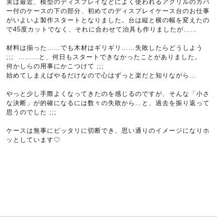
実は最近、模型のディスプレイなどによく使われるアクリルのカバ
ー付のケースの下の部分、初めてのディスプレイケース台のお仕事
がいよいよ製作スタートとなりました。台は縦と横の幅を変えたの
で45度カットでなく、それに合わせて治具も作りましたが……
材料は揃った……でも木材はギリギリ……失敗したらどうしよう
;;; ………と、何日もスタートできなかったことがありました。
何かしらの用事にかこつけて ;;;
始めてしまえばやるだけなので心はずっと楽だと知りながら…
やっと少し手際よくなってきたのを感じるのですが、そんな「小さ
な決断」が的確になるには数々の失敗から…と、過去を振り返って
思うのでした ;;;
ケースは無事にピッタリに切断でき、思い通りのイメージになりホ
ッとしています♡