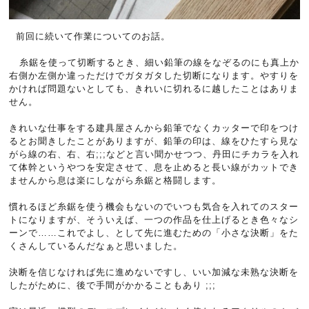
前回に続いて作業についてのお話。
糸鋸を使って切断するとき、細い鉛筆の線をなぞるのにも真上か
右側か左側か違っただけでガタガタした切断になります。やすりを
かければ問題ないとしても、きれいに切れるに越したことはありま
せん。
きれいな仕事をする建具屋さんから鉛筆でなくカッターで印をつけ
るとお聞きしたことがありますが、鉛筆の印は、線をひたすら見な
がら線の右、右、右;;;などと言い聞かせつつ、丹田にチカラを入れ
て体幹というやつを安定させて、息を止めると長い線がカットでき
ませんから息は楽にしながら糸鋸と格闘します。
慣れるほど糸鋸を使う機会もないのでいつも気合を入れてのスター
トになりますが、そういえば、一つの作品を仕上げるとき色々なシ
ーンで……これでよし、として先に進むための「小さな決断」をた
くさんしているんだなぁと思いました。
決断を信じなければ先に進めないですし、いい加減な未熟な決断を
したがために、後で手間がかかることもあり ;;;