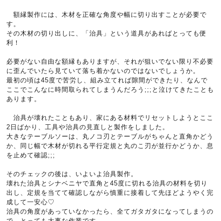
額縁製作には、木材を正確な角度や幅に切り出すことが必要で
す。
その木材の切り出しに、「治具」という道具があればとっても便
利！
必要がない自由な額縁もありますが、それが狙いでない限り不必要
に歪んでいたら見ていて落ち着かないのではないでしょうか。
最初の頃は45度で苦労し、組み立てれば隙間ができたり、なんで
ここでこんなに時間取られてしまうんだろう;;;と泣けてきたことも
あります。
治具が壊れたこともあり、家にある材料でリセットしようとここ
2日ばかり、工具や治具の見直しと製作をしました。
大きなテーブルソーは、丸ノコ刃とテーブルがちゃんと直角かどう
か、同じ幅で木材が切れる平行定規と丸のこ刃が並行かどうか、息
を止めて確認;;;
そのチェックの後は、いよいよ治具製作。
壊れた治具とシナベニヤで直角と45度に切れる治具の材料を切り
出し、定規を当てて確認しながら慎重に接着して先ほどようやく完
成して一安心♡
治具の角度があっていなかったら、全てガタガタになってしまうの
で、とっても大事な作業です。