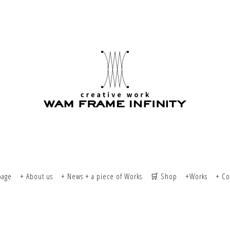
page
+ About us
+ News + a piece of Works
🛒 Shop
+Works
+ Co