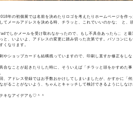
018年の初個展では名前を決めたりロゴを考えたりホームページを作
してメールアドレスを決める時、チラッと、これでいいのかな; と、
Padでしかメールを受け取れなかったので、もし不具合あったら;; と
っと、いよいよ、アドレスの変更に踏み切った次第です。パソコンにも
すくなります。
刺やショップカードも結構残っていますので、印刷し直すか修正をしなく
具合なことが起きたりした時に、そういえば「チラッと頭をかすめた事
。
回、アドレス登録ではお手数おかけしてしまいましたが、かすかに「何
ながることがないよう、ちゃんとキャッチして検討できるようにしなけ
テキなアイデアも♡＾＾