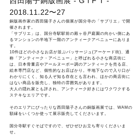
西田陽子銅版画展 - G l F T -
2018.11.22〜27
銅版画作家の西田陽子さんの個展が国分寺の「サブリエ」で開
催されます。
「サブリエ」は、国分寺駅駅前の殿ヶ谷戸庭園の向かい側にあ
るマンションの半地下一階のアンティークアベニューにありま
す。
10件ほどの小さなお店が並ぶパッサージュ(アーケード街)、通
称「アンティーク・アベニュー」と呼ばれる小さな商店街に
は、日本骨董店やアールヌーボー調のアンティークを売る店、
絵本専門店など、個性的なお店ばかり。半地下なので入り口が
わかりにくく、知る人ぞ知る存在とも言われ、ほかの商店街に
はない商品を販売し、独特の雰囲気があります。
大人の隠れ家とも評され、アンティーク好きにはワクワクする
ステキなエリアです。
そのエリアにぴったりな西田陽子さんの銅版画展では、WAMの
額縁をいくつか使って展示販売してくださいます。
国分寺駅すぐそばですので、ぜひぜひお立ち寄りくださいま
せ。