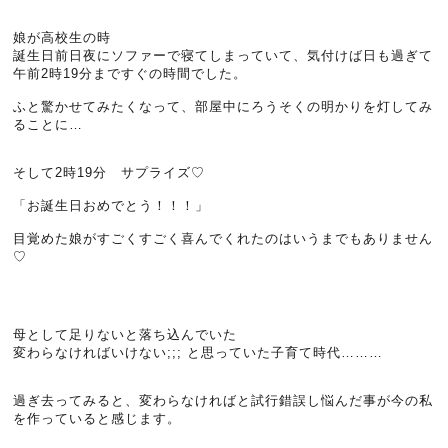
娘が高校生の時
誕生日前日夜にソファーで寝てしまっていて、気付けば日も過ぎて
午前2時19分まですぐの時間でした。
ふと驚かせてみたくなって、部屋中にろうそくの明かりを灯してみ
ることに…
そして2時19分 サプライズ♡
「お誕生日おめでとう！！！」
目覚めた娘がすごくすごく喜んでくれたのはいうまでもありません
♡
母として足りないと落ち込んでいた
変わらなければいけない;;; と思っていた子育て時代………
過ぎ去ってみると、変わらなければと試行錯誤し悩んだ事が今の私
を作っていると感じます。