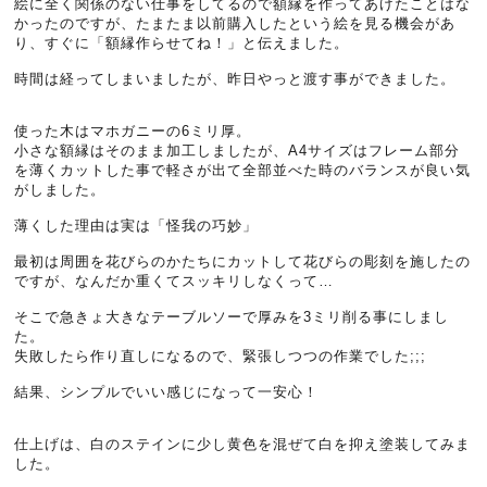
絵に全く関係のない仕事をしてるので額縁を作ってあげたことはな
かったのですが、たまたま以前購入したという絵を見る機会があ
り、すぐに「額縁作らせてね！」と伝えました。
時間は経ってしまいましたが、昨日やっと渡す事ができました。
使った木はマホガニーの6ミリ厚。
小さな額縁はそのまま加工しましたが、A4サイズはフレーム部分
を薄くカットした事で軽さが出て全部並べた時のバランスが良い気
がしました。
薄くした理由は実は「怪我の巧妙」
最初は周囲を花びらのかたちにカットして花びらの彫刻を施したの
ですが、なんだか重くてスッキリしなくって…
そこで急きょ大きなテーブルソーで厚みを3ミリ削る事にしまし
た。
失敗したら作り直しになるので、緊張しつつの作業でした;;;
結果、シンプルでいい感じになって一安心！
仕上げは、白のステインに少し黄色を混ぜて白を抑え塗装してみま
した。