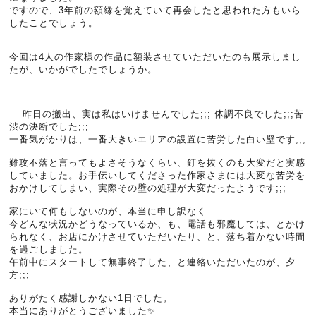
ですので、3年前の額縁を覚えていて再会したと思われた方もいら
したことでしょう。
今回は4人の作家様の作品に額装させていただいたのも展示しまし
たが、いかがでしたでしょうか。
昨日の搬出、実は私はいけませんでした;;; 体調不良でした;;;苦
渋の決断でした;;;
一番気がかりは、一番大きいエリアの設置に苦労した白い壁です;;;
難攻不落と言ってもよさそうなくらい、釘を抜くのも大変だと実感
していました。お手伝いしてくださった作家さまには大変な苦労を
おかけしてしまい、実際その壁の処理が大変だったようです;;;
家にいて何もしないのが、本当に申し訳なく……
今どんな状況かどうなっているか、も、電話も邪魔しては、とかけ
られなく、お店にかけさせていただいたり、と、落ち着かない時間
を過ごしました。
午前中にスタートして無事終了した、と連絡いただいたのが、夕
方;;;
ありがたく感謝しかない1日でした。
本当にありがとうございました✨