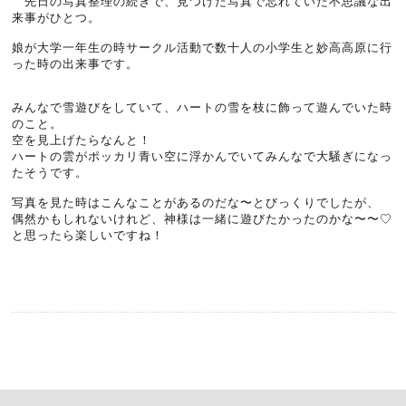
先日の写真整理の続きで、見つけた写真で忘れていた不思議な出
来事がひとつ。
娘が大学一年生の時サークル活動で数十人の小学生と妙高高原に行
った時の出来事です。
みんなで雪遊びをしていて、ハートの雪を枝に飾って遊んでいた時
のこと。
空を見上げたらなんと！
ハートの雲がポッカリ青い空に浮かんでいてみんなで大騒ぎになっ
たそうです。
写真を見た時はこんなことがあるのだな〜とびっくりでしたが、
偶然かもしれないけれど、神様は一緒に遊びたかったのかな〜〜♡
と思ったら楽しいですね！