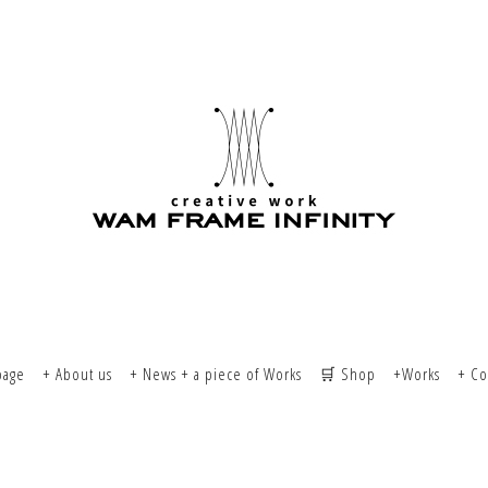
page
+ About us
+ News + a piece of Works
🛒 Shop
+Works
+ Co