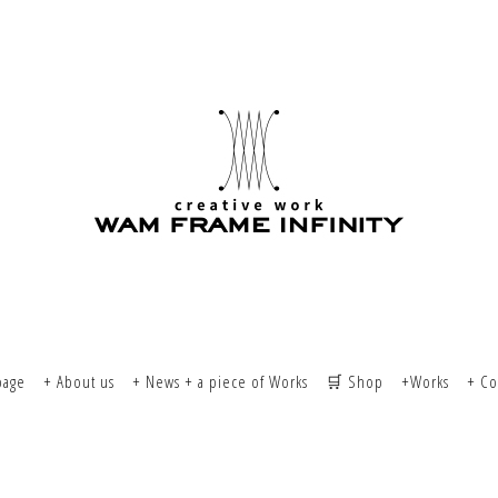
page
+ About us
+ News + a piece of Works
🛒 Shop
+Works
+ Co