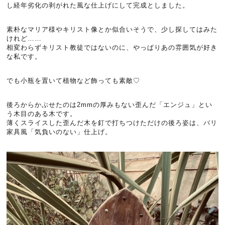
し経年劣化の剥がれた風な仕上げにして完成としました。
素朴なマリア様やキリスト像とか似合いそうで、少し探してはみた
けれど……
相変わらずキリスト教徒ではないのに、やっぱりあの雰囲気が好き
な私です。
でも小瓶を置いて植物など飾っても素敵♡
後ろからかぶせたのは2mmの厚みもない歪んだ「エンジュ」とい
う木目のある木です。
薄くスライスした歪んだ木を釘で打ちつけただけの後ろ姿は、バリ
家具風「気負いのない」仕上げ。